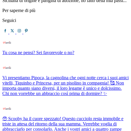
Siciliana di origine e parigina di adozione, ho fatto della mia passi...
Per saperne di più
Seguici
Tu cosa ne pensi? Sei favorevole o no?
Vi presentiamo Pipoca, la cagnolina che ogni notte cerca i suoi amici
vitelli, Tiquinho e Princesa, per un pisolino in compagnia! 🥰 Non
importa quanto siano diversi, il loro legame è unico e dolcissimo.
Chi non vorrebbe un abbraccio così prima di dormire? ✨
🥹 Scooby ha il cuore spezzato! Questo cucciolo resta immobile e
triste in attesa del ritorno della sua mamma. Verrebbe voglia di
abbracciarlo per consolarlo. Anche i vostri amici a quattro zampe