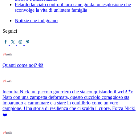
Petardo lanciato contro il loro cane guida: un'esplosione che
sconvolge la vita di un'intera famiglia
Notizie che indignano
Seguici
Quanti come noi? 😅
Incontra Nick, un piccolo guerriero che sta conquistando il web! 🐾
Nato con una zampetta deformata, questo cucciolo coraggioso sta
imparando a camminare e a stare in equilibrio come un vero
campione. Una storia di resilienza che ci scalda il cuore. Forza Nick!
❤️