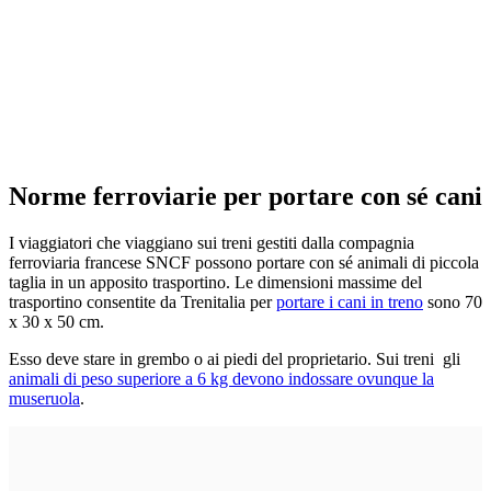
Norme ferroviarie per portare con sé cani
I viaggiatori che viaggiano sui treni gestiti dalla compagnia
ferroviaria francese SNCF possono portare con sé animali di piccola
taglia in un apposito trasportino. Le dimensioni massime del
trasportino consentite da Trenitalia per
portare i cani in treno
sono 70
x 30 x 50 cm.
Esso deve stare in grembo o ai piedi del proprietario. Sui treni gli
animali di peso superiore a 6 kg devono indossare ovunque la
museruola
.