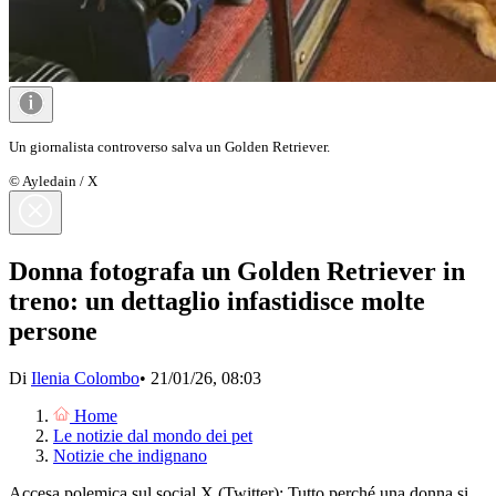
Un giornalista controverso salva un Golden Retriever.
© Ayledain / X
Donna fotografa un Golden Retriever in
treno: un dettaglio infastidisce molte
persone
Di
Ilenia Colombo
•
21/01/26, 08:03
Home
Le notizie dal mondo dei pet
Notizie che indignano
Accesa polemica sul social X (Twitter): Tutto perché una donna si