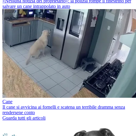
«Nessuna notizia del proprietario»: la polizia rompe il finestrino per
salvare un cane intrappolato in auto
Cane
Il cane si avvicina ai fornelli e scatena un terribile dramma senza
rendersene conto
Guarda tutti gli articoli