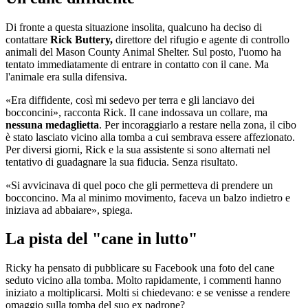
Di fronte a questa situazione insolita, qualcuno ha deciso di
contattare
Rick Buttery,
direttore del rifugio e agente di controllo
animali del Mason County Animal Shelter. Sul posto, l'uomo ha
tentato immediatamente di entrare in contatto con il cane. Ma
l'animale era sulla difensiva.
«Era diffidente, così mi sedevo per terra e gli lanciavo dei
bocconcini», racconta Rick. Il cane indossava un collare, ma
nessuna medaglietta
. Per incoraggiarlo a restare nella zona, il cibo
è stato lasciato vicino alla tomba a cui sembrava essere affezionato.
Per diversi giorni, Rick e la sua assistente si sono alternati nel
tentativo di guadagnare la sua fiducia. Senza risultato.
«Si avvicinava di quel poco che gli permetteva di prendere un
bocconcino. Ma al minimo movimento, faceva un balzo indietro e
iniziava ad abbaiare», spiega.
La pista del "cane in lutto"
Ricky ha pensato di pubblicare su Facebook una foto del cane
seduto vicino alla tomba. Molto rapidamente, i commenti hanno
iniziato a moltiplicarsi. Molti si chiedevano: e se venisse a rendere
omaggio sulla tomba del suo ex padrone?