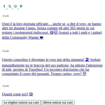
Oggi è la loro giornata ufficiale… anche se, a dire il vero, ne hanno
altre tre durante l’anno. Senza contare gli altri 365 giorni in cui
restano i protagonisti indiscussi. 😅🐱 Auguri a tutti i gatti e i gattari
della Community Wamiz ❤️
Questo cagnolino è diventato la vera star della spiaggia! 🏖️ Seduto
tranquillamente tra le braccia del suo padrone, ha attirato l'attenzione
di tutti, persino di Topolino! Un incontro dolcissimo che ha
conquistato il cuore dei passanti. Troppo carino, vero? 🥹
Quanti come noi? 😅
Le migliori notizie sui cani
Ultime notizie sui cani