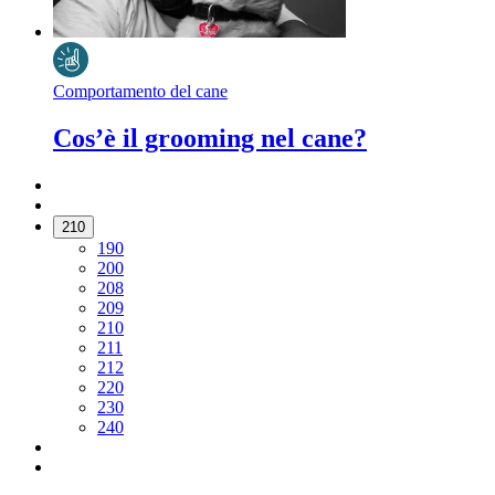
Comportamento del cane
Cos’è il grooming nel cane?
210
190
200
208
209
210
211
212
220
230
240