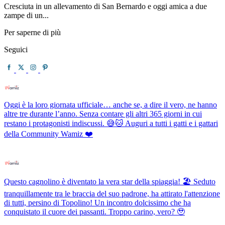
Cresciuta in un allevamento di San Bernardo e oggi amica a due
zampe di un...
Per saperne di più
Seguici
Oggi è la loro giornata ufficiale… anche se, a dire il vero, ne hanno
altre tre durante l’anno. Senza contare gli altri 365 giorni in cui
restano i protagonisti indiscussi. 😅🐱 Auguri a tutti i gatti e i gattari
della Community Wamiz ❤️
Questo cagnolino è diventato la vera star della spiaggia! 🏖️ Seduto
tranquillamente tra le braccia del suo padrone, ha attirato l'attenzione
di tutti, persino di Topolino! Un incontro dolcissimo che ha
conquistato il cuore dei passanti. Troppo carino, vero? 🥹