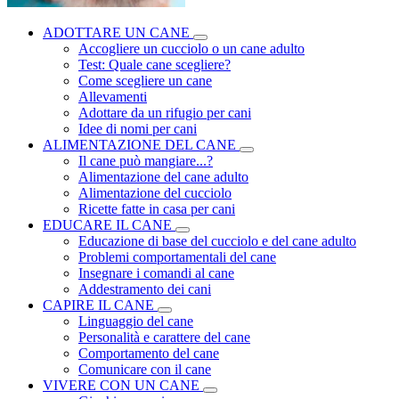
ADOTTARE UN CANE
Accogliere un cucciolo o un cane adulto
Test: Quale cane scegliere?
Come scegliere un cane
Allevamenti
Adottare da un rifugio per cani
Idee di nomi per cani
ALIMENTAZIONE DEL CANE
Il cane può mangiare...?
Alimentazione del cane adulto
Alimentazione del cucciolo
Ricette fatte in casa per cani
EDUCARE IL CANE
Educazione di base del cucciolo e del cane adulto
Problemi comportamentali del cane
Insegnare i comandi al cane
Addestramento dei cani
CAPIRE IL CANE
Linguaggio del cane
Personalità e carattere del cane
Comportamento del cane
Comunicare con il cane
VIVERE CON UN CANE