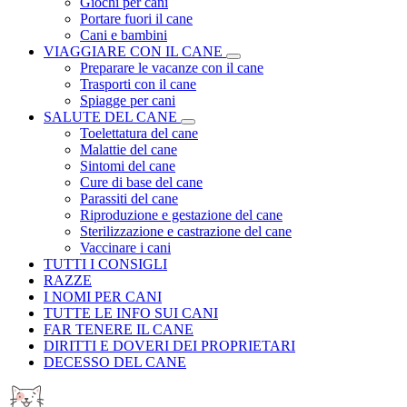
Giochi per cani
Portare fuori il cane
Cani e bambini
VIAGGIARE CON IL CANE
Preparare le vacanze con il cane
Trasporti con il cane
Spiagge per cani
SALUTE DEL CANE
Toelettatura del cane
Malattie del cane
Sintomi del cane
Cure di base del cane
Parassiti del cane
Riproduzione e gestazione del cane
Sterilizzazione e castrazione del cane
Vaccinare i cani
TUTTI I CONSIGLI
RAZZE
I NOMI PER CANI
TUTTE LE INFO SUI CANI
FAR TENERE IL CANE
DIRITTI E DOVERI DEI PROPRIETARI
DECESSO DEL CANE