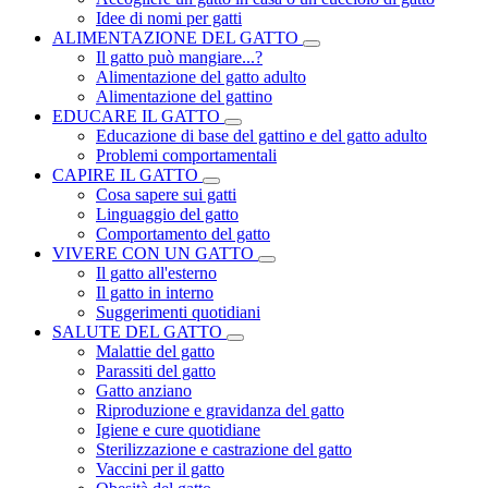
Idee di nomi per gatti
ALIMENTAZIONE DEL GATTO
Il gatto può mangiare...?
Alimentazione del gatto adulto
Alimentazione del gattino
EDUCARE IL GATTO
Educazione di base del gattino e del gatto adulto
Problemi comportamentali
CAPIRE IL GATTO
Cosa sapere sui gatti
Linguaggio del gatto
Comportamento del gatto
VIVERE CON UN GATTO
Il gatto all'esterno
Il gatto in interno
Suggerimenti quotidiani
SALUTE DEL GATTO
Malattie del gatto
Parassiti del gatto
Gatto anziano
Riproduzione e gravidanza del gatto
Igiene e cure quotidiane
Sterilizzazione e castrazione del gatto
Vaccini per il gatto