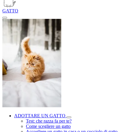
GATTO
ADOTTARE UN GATTO
Test: che razza fa per te?
Come scegliere un gatto
Accogliere un gatto in casa o un cucciolo di gatto