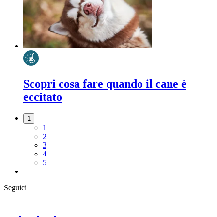
Scopri cosa fare quando il cane è
eccitato
1
1
2
3
4
5
Seguici