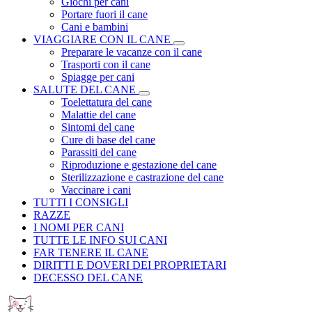
Giochi per cani
Portare fuori il cane
Cani e bambini
VIAGGIARE CON IL CANE
Preparare le vacanze con il cane
Trasporti con il cane
Spiagge per cani
SALUTE DEL CANE
Toelettatura del cane
Malattie del cane
Sintomi del cane
Cure di base del cane
Parassiti del cane
Riproduzione e gestazione del cane
Sterilizzazione e castrazione del cane
Vaccinare i cani
TUTTI I CONSIGLI
RAZZE
I NOMI PER CANI
TUTTE LE INFO SUI CANI
FAR TENERE IL CANE
DIRITTI E DOVERI DEI PROPRIETARI
DECESSO DEL CANE