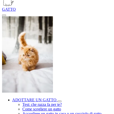
GATTO
ADOTTARE UN GATTO
Test: che razza fa per te?
Come scegliere un gatto
Accogliere un gatto in casa o un cucciolo di gatto