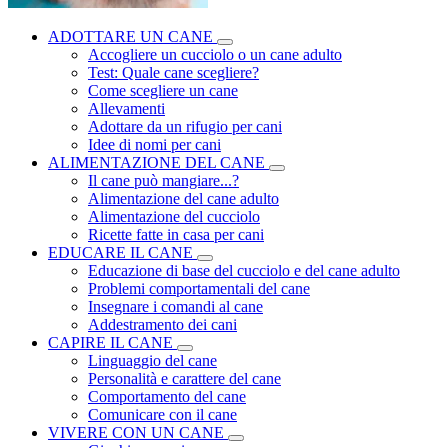
ADOTTARE UN CANE
Accogliere un cucciolo o un cane adulto
Test: Quale cane scegliere?
Come scegliere un cane
Allevamenti
Adottare da un rifugio per cani
Idee di nomi per cani
ALIMENTAZIONE DEL CANE
Il cane può mangiare...?
Alimentazione del cane adulto
Alimentazione del cucciolo
Ricette fatte in casa per cani
EDUCARE IL CANE
Educazione di base del cucciolo e del cane adulto
Problemi comportamentali del cane
Insegnare i comandi al cane
Addestramento dei cani
CAPIRE IL CANE
Linguaggio del cane
Personalità e carattere del cane
Comportamento del cane
Comunicare con il cane
VIVERE CON UN CANE