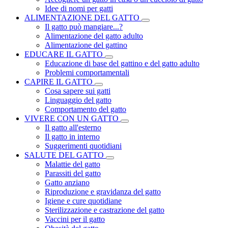
Idee di nomi per gatti
ALIMENTAZIONE DEL GATTO
Il gatto può mangiare...?
Alimentazione del gatto adulto
Alimentazione del gattino
EDUCARE IL GATTO
Educazione di base del gattino e del gatto adulto
Problemi comportamentali
CAPIRE IL GATTO
Cosa sapere sui gatti
Linguaggio del gatto
Comportamento del gatto
VIVERE CON UN GATTO
Il gatto all'esterno
Il gatto in interno
Suggerimenti quotidiani
SALUTE DEL GATTO
Malattie del gatto
Parassiti del gatto
Gatto anziano
Riproduzione e gravidanza del gatto
Igiene e cure quotidiane
Sterilizzazione e castrazione del gatto
Vaccini per il gatto