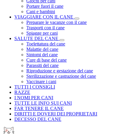
Giochi per cani
Portare fuori il cane
Cani e bambini
VIAGGIARE CON IL CANE
Preparare le vacanze con il cane
Trasporti con il cane
Spiagge per cani
SALUTE DEL CANE
Toelettatura del cane
Malattie del cane
Sintomi del cane
Cure di base del cane
Parassiti del cane
Riproduzione e gestazione del cane
Sterilizzazione e castrazione del cane
Vaccinare i cani
TUTTI I CONSIGLI
RAZZE
I NOMI PER CANI
TUTTE LE INFO SUI CANI
FAR TENERE IL CANE
DIRITTI E DOVERI DEI PROPRIETARI
DECESSO DEL CANE