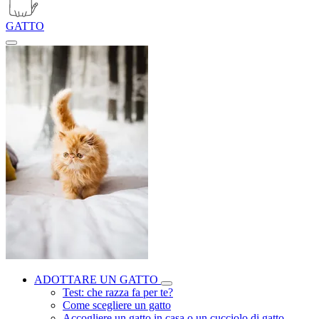
GATTO
ADOTTARE UN GATTO
Test: che razza fa per te?
Come scegliere un gatto
Accogliere un gatto in casa o un cucciolo di gatto