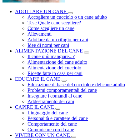
ADOTTARE UN CANE
Accogliere un cucciolo o un cane adulto
Test: Quale cane scegliere?
Come scegliere un cane
Allevamenti
Adottare da un rifugio per cani
Idee di nomi per cani
ALIMENTAZIONE DEL CANE
Il cane può mangiare...?
Alimentazione del cane adulto
Alimentazione del cucciolo
Ricette fatte in casa per cani
EDUCARE IL CANE
Educazione di base del cucciolo e del cane adulto
Problemi comportamentali del cane
Insegnare i comandi al cane
Addestramento dei cani
CAPIRE IL CANE
Linguaggio del cane
Personalità e carattere del cane
Comportamento del cane
Comunicare con il cane
VIVERE CON UN CANE