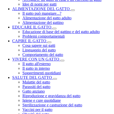
Idee di nomi per gatti
ALIMENTAZIONE DEL GATTO
Il gatto può mangiare...?
Alimentazione del gatto adulto
Alimentazione del gattino
EDUCARE IL GATTO
Educazione di base del gattino e del gatto adulto
Problemi comportamentali
CAPIRE IL GATTO
Cosa sapere sui gatti
Linguaggio del gatto
Comportamento del gatto
VIVERE CON UN GATTO
Il gatto all'esterno
Il gatto in interno
Suggerimenti quotidiani
SALUTE DEL GATTO
Malattie del gatto
Parassiti del gatto
Gatto anziano
Riproduzione e gravidanza del gatto
Igiene e cure quotidiane
Sterilizzazione e castrazione del gatto
Vaccini per il gatto