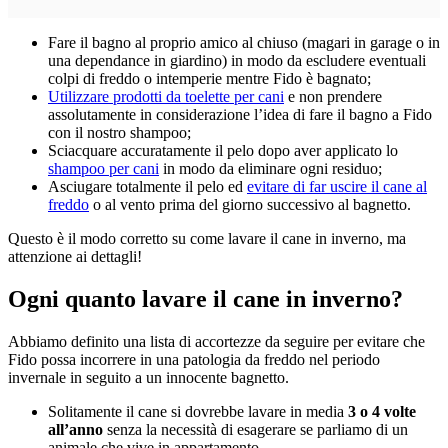
Fare il bagno al proprio amico al chiuso (magari in garage o in
una dependance in giardino) in modo da escludere eventuali
colpi di freddo o intemperie mentre Fido è bagnato;
Utilizzare prodotti da toelette per cani
e non prendere
assolutamente in considerazione l’idea di fare il bagno a Fido
con il nostro shampoo;
Sciacquare accuratamente il pelo dopo aver applicato lo
shampoo per cani
in modo da eliminare ogni residuo;
Asciugare totalmente il pelo ed
evitare di far uscire il cane al
freddo
o al vento prima del giorno successivo al bagnetto.
Questo è il modo corretto su come lavare il cane in inverno, ma
attenzione ai dettagli!
Ogni quanto lavare il cane in inverno?
Abbiamo definito una lista di accortezze da seguire per evitare che
Fido possa incorrere in una patologia da freddo nel periodo
invernale in seguito a un innocente bagnetto.
Solitamente il cane si dovrebbe lavare in media
3 o 4 volte
all’anno
senza la necessità di esagerare se parliamo di un
animale che vive in appartamento.