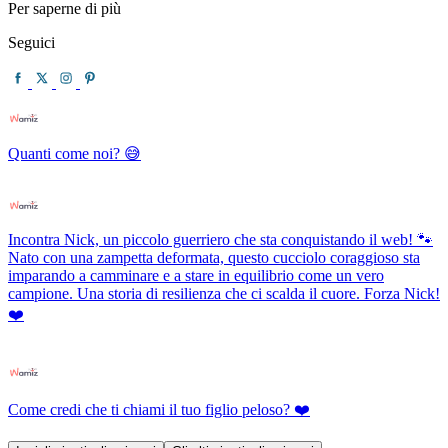
Per saperne di più
Seguici
Quanti come noi? 😅
Incontra Nick, un piccolo guerriero che sta conquistando il web! 🐾
Nato con una zampetta deformata, questo cucciolo coraggioso sta
imparando a camminare e a stare in equilibrio come un vero
campione. Una storia di resilienza che ci scalda il cuore. Forza Nick!
❤️
Come credi che ti chiami il tuo figlio peloso? ❤️