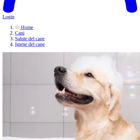
Login
Home
Cani
Salute del cane
Igiene del cane