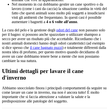
Nel momento in cui dobbiamo gestire un cane sportivo o da
lavoro (come i cani da caccia) la situazione cambia in virtù del
fatto che questi animali sono molto più soggetti a insudiciarsi
visti gli ambienti che frequentano. In questi casi è possibile
aumentare i bagnetti a
4 o 6 volte all’anno
.
La cura del pelo e la gestione degli
odori del cane
non passano solo
per il bagno: si possono anche spazzolare o utilizzare shampoo a
secco per avere un risultato più che accettabile. Ricordiamo che i
nostri animali domestici hanno degli odori caratteristici (ad esempio
si dice spesso che
il cane bagnato puzzi
) e totalmente differenti dalla
nostra idea di profumo, per questo motivo quando decidiamo di
avere un cane dobbiamo tenere bene a mente che non possiamo
cambiare la sua natura.
Ultimi dettagli per lavare il cane
d'inverno
Abbiamo snocciolato finora i principali comportamenti da seguire su
come lavare un cane in inverno, ma non è ancora tutto! È molto
importante che si faccia attenzione a valutare la salute e la
predisposizione alle patologie del soggetto.