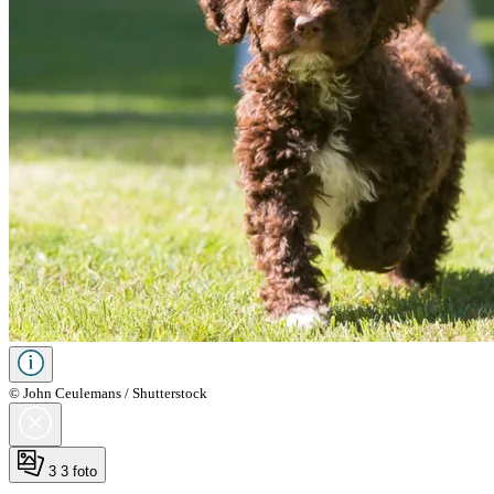
© John Ceulemans / Shutterstock
3
3 foto