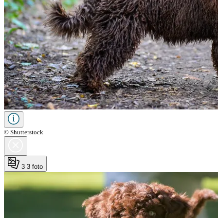
© Shutterstock
3
3 foto