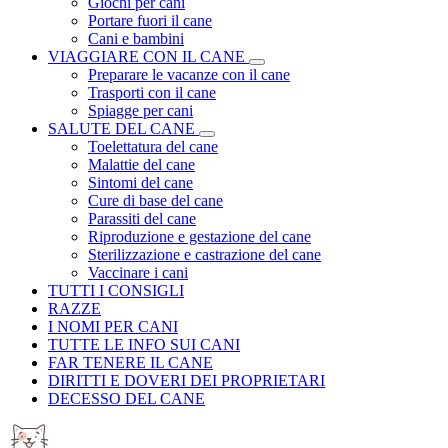
Giochi per cani
Portare fuori il cane
Cani e bambini
VIAGGIARE CON IL CANE
Preparare le vacanze con il cane
Trasporti con il cane
Spiagge per cani
SALUTE DEL CANE
Toelettatura del cane
Malattie del cane
Sintomi del cane
Cure di base del cane
Parassiti del cane
Riproduzione e gestazione del cane
Sterilizzazione e castrazione del cane
Vaccinare i cani
TUTTI I CONSIGLI
RAZZE
I NOMI PER CANI
TUTTE LE INFO SUI CANI
FAR TENERE IL CANE
DIRITTI E DOVERI DEI PROPRIETARI
DECESSO DEL CANE