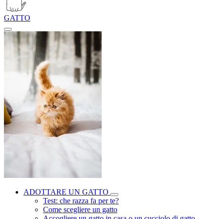
GATTO
ADOTTARE UN GATTO
Test: che razza fa per te?
Come scegliere un gatto
Accogliere un gatto in casa o un cucciolo di gatto