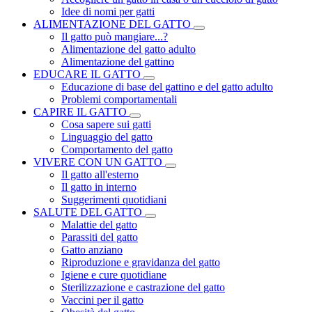
Idee di nomi per gatti
ALIMENTAZIONE DEL GATTO
Il gatto può mangiare...?
Alimentazione del gatto adulto
Alimentazione del gattino
EDUCARE IL GATTO
Educazione di base del gattino e del gatto adulto
Problemi comportamentali
CAPIRE IL GATTO
Cosa sapere sui gatti
Linguaggio del gatto
Comportamento del gatto
VIVERE CON UN GATTO
Il gatto all'esterno
Il gatto in interno
Suggerimenti quotidiani
SALUTE DEL GATTO
Malattie del gatto
Parassiti del gatto
Gatto anziano
Riproduzione e gravidanza del gatto
Igiene e cure quotidiane
Sterilizzazione e castrazione del gatto
Vaccini per il gatto