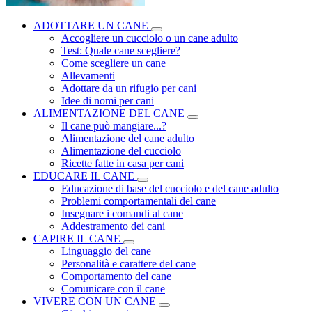
ADOTTARE UN CANE
Accogliere un cucciolo o un cane adulto
Test: Quale cane scegliere?
Come scegliere un cane
Allevamenti
Adottare da un rifugio per cani
Idee di nomi per cani
ALIMENTAZIONE DEL CANE
Il cane può mangiare...?
Alimentazione del cane adulto
Alimentazione del cucciolo
Ricette fatte in casa per cani
EDUCARE IL CANE
Educazione di base del cucciolo e del cane adulto
Problemi comportamentali del cane
Insegnare i comandi al cane
Addestramento dei cani
CAPIRE IL CANE
Linguaggio del cane
Personalità e carattere del cane
Comportamento del cane
Comunicare con il cane
VIVERE CON UN CANE