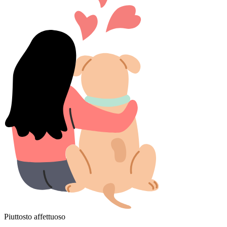
Piuttosto affettuoso