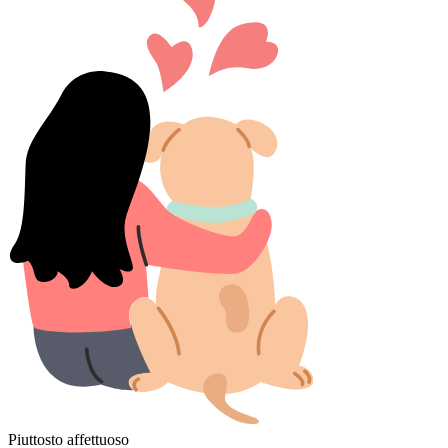
Piuttosto affettuoso