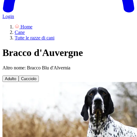
Login
Home
Cane
Tutte le razze di cani
Bracco d'Auvergne
Altro nome: Bracco Blu d'Alvernia
Adulto
Cucciolo