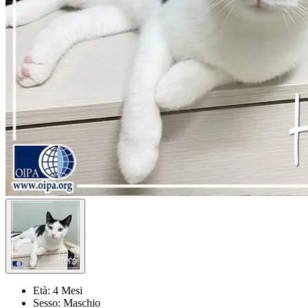
Età:
4 Mesi
Sesso:
Maschio