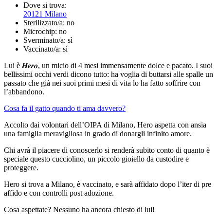
Dove si trova:
20121 Milano
Sterilizzato/a:
no
Microchip:
no
Sverminato/a:
sì
Vaccinato/a:
sì
Lui è 𝑯𝒆𝒓𝒐, un micio di 4 mesi immensamente dolce e pacato. I suoi
bellissimi occhi verdi dicono tutto: ha voglia di buttarsi alle spalle un
passato che già nei suoi primi mesi di vita lo ha fatto soffrire con
l’abbandono.
Cosa fa il gatto quando ti ama davvero?
Accolto dai volontari dell’OIPA di Milano, Hero aspetta con ansia
una famiglia meravigliosa in grado di donargli infinito amore.
Chi avrà il piacere di conoscerlo si renderà subito conto di quanto è
speciale questo cucciolino, un piccolo gioiello da custodire e
proteggere.
Hero si trova a Milano, è vaccinato, e sarà affidato dopo l’iter di pre
affido e con controlli post adozione.
Cosa aspettate? Nessuno ha ancora chiesto di lui!