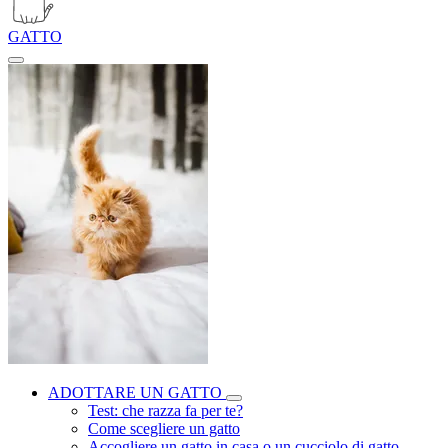
GATTO
ADOTTARE UN GATTO
Test: che razza fa per te?
Come scegliere un gatto
Accogliere un gatto in casa o un cucciolo di gatto