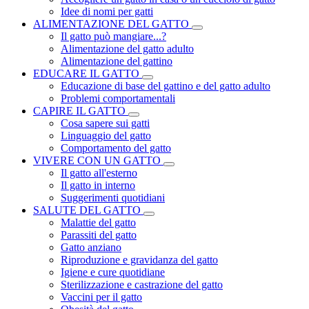
Idee di nomi per gatti
ALIMENTAZIONE DEL GATTO
Il gatto può mangiare...?
Alimentazione del gatto adulto
Alimentazione del gattino
EDUCARE IL GATTO
Educazione di base del gattino e del gatto adulto
Problemi comportamentali
CAPIRE IL GATTO
Cosa sapere sui gatti
Linguaggio del gatto
Comportamento del gatto
VIVERE CON UN GATTO
Il gatto all'esterno
Il gatto in interno
Suggerimenti quotidiani
SALUTE DEL GATTO
Malattie del gatto
Parassiti del gatto
Gatto anziano
Riproduzione e gravidanza del gatto
Igiene e cure quotidiane
Sterilizzazione e castrazione del gatto
Vaccini per il gatto