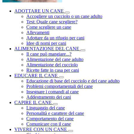
ADOTTARE UN CANE
Accogliere un cucciolo o un cane adulto
Test: Quale cane scegliere?
Come scegliere un cane
Allevamenti
Adottare da un rifugio per cani
Idee di nomi per cani
ALIMENTAZIONE DEL CANE
Il cane può mangiare...?
Alimentazione del cane adulto
Alimentazione del cucciolo
Ricette fatte in casa per cani
EDUCARE IL CANE
Educazione di base del cucciolo e del cane adulto
Problemi comportamentali del cane
Insegnare i comandi al cane
Addestramento dei cani
CAPIRE IL CANE
Linguaggio del cane
Personalità e carattere del cane
Comportamento del cane
Comunicare con il cane
VIVERE CON UN CANE