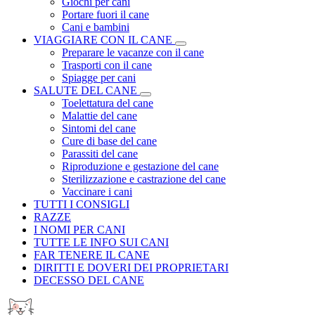
Giochi per cani
Portare fuori il cane
Cani e bambini
VIAGGIARE CON IL CANE
Preparare le vacanze con il cane
Trasporti con il cane
Spiagge per cani
SALUTE DEL CANE
Toelettatura del cane
Malattie del cane
Sintomi del cane
Cure di base del cane
Parassiti del cane
Riproduzione e gestazione del cane
Sterilizzazione e castrazione del cane
Vaccinare i cani
TUTTI I CONSIGLI
RAZZE
I NOMI PER CANI
TUTTE LE INFO SUI CANI
FAR TENERE IL CANE
DIRITTI E DOVERI DEI PROPRIETARI
DECESSO DEL CANE