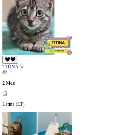
TITINA
2 Mesi
Latina (LT)