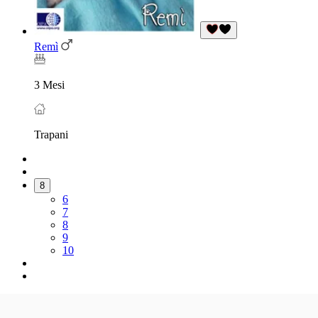
Remì
3 Mesi
Trapani
8
6
7
8
9
10