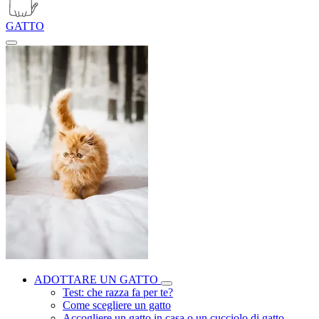
GATTO
ADOTTARE UN GATTO
Test: che razza fa per te?
Come scegliere un gatto
Accogliere un gatto in casa o un cucciolo di gatto