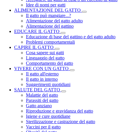
Idee di nomi per gatti
ALIMENTAZIONE DEL GATTO
Il gatto può mangiare...?
Alimentazione del gatto adulto
Alimentazione del gattino
EDUCARE IL GATTO
Educazione di base del gattino e del gatto adulto
Problemi comportamentali
CAPIRE IL GATTO
Cosa sapere sui gatti
Linguaggio del gatto
Comportamento del gatto
VIVERE CON UN GATTO
Il gatto all'esterno
Il gatto in interno
Suggerimenti quotidiani
SALUTE DEL GATTO
Malattie del gatto
Parassiti del gatto
Gatto anziano
Riproduzione e gravidanza del gatto
Igiene e cure quotidiane
Sterilizzazione e castrazione del gatto
Vaccini per il gatto