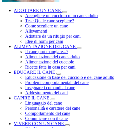
ADOTTARE UN CANE
Accogliere un cucciolo o un cane adulto
Test: Quale cane scegliere?
Come scegliere un cane
Allevamenti
Adottare da un rifugio per cani
Idee di nomi per cani
ALIMENTAZIONE DEL CANE
Il cane può mangiare...?
Alimentazione del cane adulto
Alimentazione del cucciolo
Ricette fatte in casa per cani
EDUCARE IL CANE
Educazione di base del cucciolo e del cane adulto
Problemi comportamentali del cane
Insegnare i comandi al cane
Addestramento dei cani
CAPIRE IL CANE
Linguaggio del cane
Personalità e carattere del cane
Comportamento del cane
Comunicare con il cane
VIVERE CON UN CANE