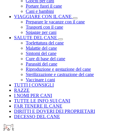
Giochi per cani
Portare fuori il cane
Cani e bambini
VIAGGIARE CON IL CANE
Preparare le vacanze con il cane
Trasporti con il cane
Spiagge per cani
SALUTE DEL CANE
Toelettatura del cane
Malattie del cane
Sintomi del cane
Cure di base del cane
Parassiti del cane
Riproduzione e gestazione del cane
Sterilizzazione e castrazione del cane
Vaccinare i cani
TUTTI I CONSIGLI
RAZZE
I NOMI PER CANI
TUTTE LE INFO SUI CANI
FAR TENERE IL CANE
DIRITTI E DOVERI DEI PROPRIETARI
DECESSO DEL CANE