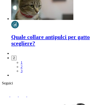
Quale collare antipulci per gatto
scegliere?
2
1
2
3
Seguici