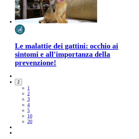
Le malattie dei gattini: occhio ai
sintomi e all'importanza della
prevenzione!
2
1
2
3
4
5
10
20