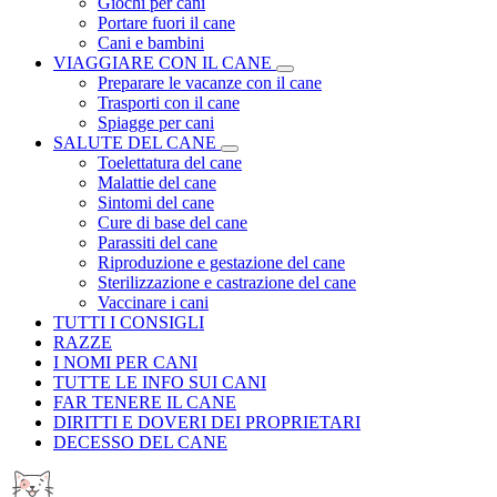
Giochi per cani
Portare fuori il cane
Cani e bambini
VIAGGIARE CON IL CANE
Preparare le vacanze con il cane
Trasporti con il cane
Spiagge per cani
SALUTE DEL CANE
Toelettatura del cane
Malattie del cane
Sintomi del cane
Cure di base del cane
Parassiti del cane
Riproduzione e gestazione del cane
Sterilizzazione e castrazione del cane
Vaccinare i cani
TUTTI I CONSIGLI
RAZZE
I NOMI PER CANI
TUTTE LE INFO SUI CANI
FAR TENERE IL CANE
DIRITTI E DOVERI DEI PROPRIETARI
DECESSO DEL CANE