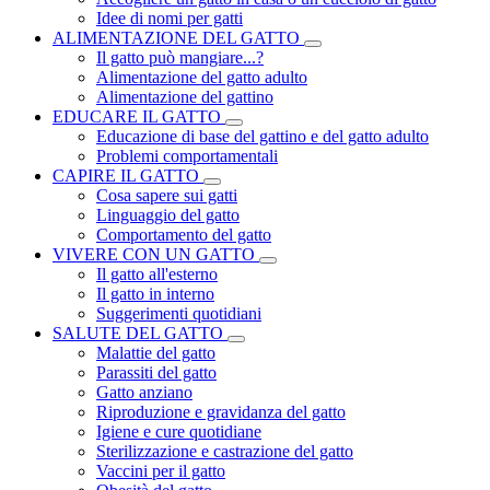
Idee di nomi per gatti
ALIMENTAZIONE DEL GATTO
Il gatto può mangiare...?
Alimentazione del gatto adulto
Alimentazione del gattino
EDUCARE IL GATTO
Educazione di base del gattino e del gatto adulto
Problemi comportamentali
CAPIRE IL GATTO
Cosa sapere sui gatti
Linguaggio del gatto
Comportamento del gatto
VIVERE CON UN GATTO
Il gatto all'esterno
Il gatto in interno
Suggerimenti quotidiani
SALUTE DEL GATTO
Malattie del gatto
Parassiti del gatto
Gatto anziano
Riproduzione e gravidanza del gatto
Igiene e cure quotidiane
Sterilizzazione e castrazione del gatto
Vaccini per il gatto