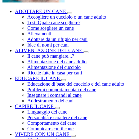
ADOTTARE UN CANE
Accogliere un cucciolo o un cane adulto
Test: Quale cane scegliere?
Come scegliere un cane
Allevamenti
Adottare da un rifugio per cani
Idee di nomi per cani
ALIMENTAZIONE DEL CANE
Il cane può mangiare...?
Alimentazione del cane adulto
Alimentazione del cucciolo
Ricette fatte in casa per cani
EDUCARE IL CANE
Educazione di base del cucciolo e del cane adulto
Problemi comportamentali del cane
Insegnare i comandi al cane
Addestramento dei cani
CAPIRE IL CANE
Linguaggio del cane
Personalità e carattere del cane
Comportamento del cane
Comunicare con il cane
VIVERE CON UN CANE