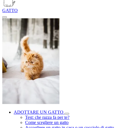
GATTO
ADOTTARE UN GATTO
Test: che razza fa per te?
Come scegliere un gatto
Accogliere un gatto in casa o un cucciolo di gatto