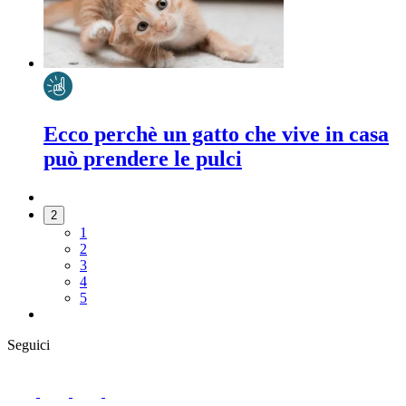
Ecco perchè un gatto che vive in casa
può prendere le pulci
2
1
2
3
4
5
Seguici