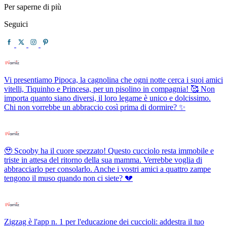
Per saperne di più
Seguici
Vi presentiamo Pipoca, la cagnolina che ogni notte cerca i suoi amici
vitelli, Tiquinho e Princesa, per un pisolino in compagnia! 🥰 Non
importa quanto siano diversi, il loro legame è unico e dolcissimo.
Chi non vorrebbe un abbraccio così prima di dormire? ✨
🥹 Scooby ha il cuore spezzato! Questo cucciolo resta immobile e
triste in attesa del ritorno della sua mamma. Verrebbe voglia di
abbracciarlo per consolarlo. Anche i vostri amici a quattro zampe
tengono il muso quando non ci siete? 💔
Zigzag è l'app n. 1 per l'educazione dei cuccioli: addestra il tuo