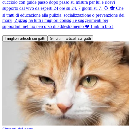
cucciolo con guide passo dopo passo su misura per lui e ricevi
supporto dal vivo da esperti 24 ore su 24, 7 giorni su 7! 🐶 🎓 Che
si tratti di educazione alla pulizia, socializzazione o prevenzione dei
morsi, Zigzag ha tutti i migliori consigli e suggerimenti per
supportarti nel tuo percorso di addestramento ❤️ Link in bio !
I migliori articoli sui gatti
Gli ultimi articoli sui gatti