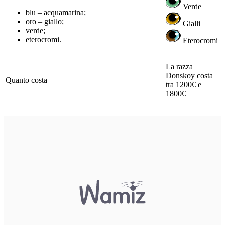
Verde
blu – acquamarina;
oro – giallo;
Gialli
verde;
eterocromi.
Eterocromi
La razza
Donskoy costa
Quanto costa
tra 1200€ e
1800€