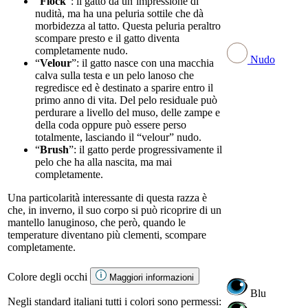
“
Flock
”: il gatto dà un’impressione di
nudità, ma ha una peluria sottile che dà
morbidezza al tatto. Questa peluria peraltro
scompare presto e il gatto diventa
completamente nudo.
Nudo
“
Velour
”: il gatto nasce con una macchia
calva sulla testa e un pelo lanoso che
regredisce ed è destinato a sparire entro il
primo anno di vita. Del pelo residuale può
perdurare a livello del muso, delle zampe e
della coda oppure può essere perso
totalmente, lasciando il “velour” nudo.
“
Brush
”: il gatto perde progressivamente il
pelo che ha alla nascita, ma mai
completamente.
Una particolarità interessante di questa razza è
che, in inverno, il suo corpo si può ricoprire di un
mantello lanuginoso, che però, quando le
temperature diventano più clementi, scompare
completamente.
Colore degli occhi
Maggiori informazioni
Blu
Negli standard italiani tutti i colori sono permessi: