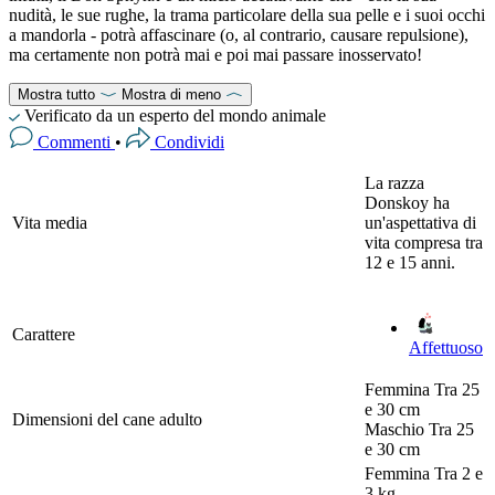
nudità, le sue rughe, la trama particolare della sua pelle e i suoi occhi
a mandorla - potrà affascinare (o, al contrario, causare repulsione),
ma certamente non potrà mai e poi mai passare inosservato!
Mostra tutto
Mostra di meno
Verificato da un esperto del mondo animale
Commenti
•
Condividi
La razza
Donskoy ha
Vita media
un'aspettativa di
vita compresa tra
12 e 15 anni.
Carattere
Affettuoso
Femmina
Tra 25
e 30 cm
Dimensioni del cane adulto
Maschio
Tra 25
e 30 cm
Femmina
Tra 2 e
3 kg