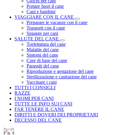
Giochi per cani
Portare fuori il cane
Cani e bambini
VIAGGIARE CON IL CANE
Preparare le vacanze con il cane
Trasporti con il cane
Spiagge per cani
SALUTE DEL CANE
Toelettatura del cane
Malattie del cane
Sintomi del cane
Cure di base del cane
Parassiti del cane
Riproduzione e gestazione del cane
Sterilizzazione e castrazione del cane
Vaccinare i cani
TUTTI I CONSIGLI
RAZZE
I NOMI PER CANI
TUTTE LE INFO SUI CANI
FAR TENERE IL CANE
DIRITTI E DOVERI DEI PROPRIETARI
DECESSO DEL CANE