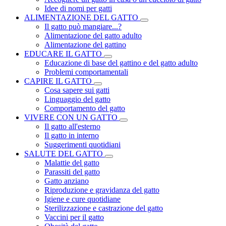
Idee di nomi per gatti
ALIMENTAZIONE DEL GATTO
Il gatto può mangiare...?
Alimentazione del gatto adulto
Alimentazione del gattino
EDUCARE IL GATTO
Educazione di base del gattino e del gatto adulto
Problemi comportamentali
CAPIRE IL GATTO
Cosa sapere sui gatti
Linguaggio del gatto
Comportamento del gatto
VIVERE CON UN GATTO
Il gatto all'esterno
Il gatto in interno
Suggerimenti quotidiani
SALUTE DEL GATTO
Malattie del gatto
Parassiti del gatto
Gatto anziano
Riproduzione e gravidanza del gatto
Igiene e cure quotidiane
Sterilizzazione e castrazione del gatto
Vaccini per il gatto