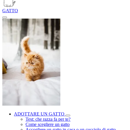
GATTO
ADOTTARE UN GATTO
Test: che razza fa per te?
Come scegliere un gatto
Accogliere un gatto in casa o un cucciolo di gatto