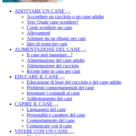
ADOTTARE UN CANE
Accogliere un cucciolo o un cane adulto
Test: Quale cane scegliere?
Come scegliere un cane
Allevamenti
Adottare da un rifugio per cani
Idee di nomi per cani
ALIMENTAZIONE DEL CANE
Il cane può mangiare...?
Alimentazione del cane adulto
Alimentazione del cucciolo
Ricette fatte in casa per cani
EDUCARE IL CANE
Educazione di base del cucciolo e del cane adulto
Problemi comportamentali del cane
Insegnare i comandi al cane
Addestramento dei cani
CAPIRE IL CANE
Linguaggio del cane
Personalità e carattere del cane
Comportamento del cane
Comunicare con il cane
VIVERE CON UN CANE