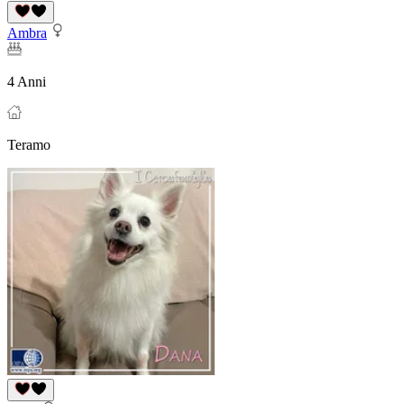
Ambra
4 Anni
Teramo