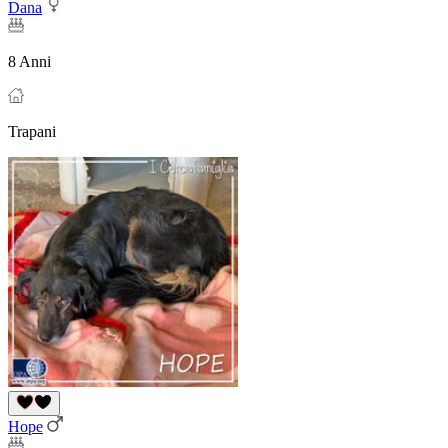
Dana
8 Anni
Trapani
Hope