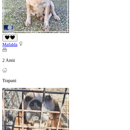
Mafalda
2 Anni
Trapani