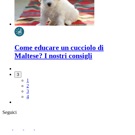
Come educare un cucciolo di
Maltese? I nostri consigli
3
1
2
3
4
Seguici