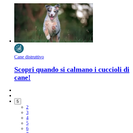
Cane distruttivo
Scopri quando si calmano i cuccioli di
cane!
5
2
3
4
5
6