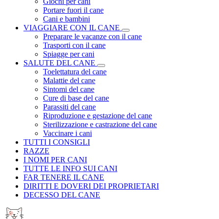
Giochi per cani
Portare fuori il cane
Cani e bambini
VIAGGIARE CON IL CANE
Preparare le vacanze con il cane
Trasporti con il cane
Spiagge per cani
SALUTE DEL CANE
Toelettatura del cane
Malattie del cane
Sintomi del cane
Cure di base del cane
Parassiti del cane
Riproduzione e gestazione del cane
Sterilizzazione e castrazione del cane
Vaccinare i cani
TUTTI I CONSIGLI
RAZZE
I NOMI PER CANI
TUTTE LE INFO SUI CANI
FAR TENERE IL CANE
DIRITTI E DOVERI DEI PROPRIETARI
DECESSO DEL CANE