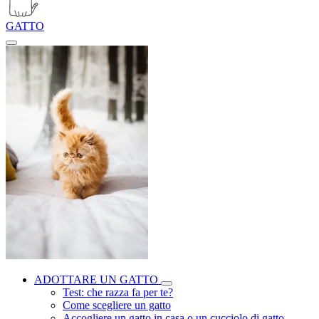
GATTO
ADOTTARE UN GATTO
Test: che razza fa per te?
Come scegliere un gatto
Accogliere un gatto in casa o un cucciolo di gatto