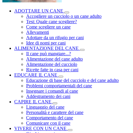
ADOTTARE UN CANE
Accogliere un cucciolo o un cane adulto
Test: Quale cane scegliere?
Come scegliere un cane
Allevamenti
Adottare da un rifugio per cani
Idee di nomi per cani
ALIMENTAZIONE DEL CANE
Il cane può mangiare...?
Alimentazione del cane adulto
Alimentazione del cucciolo
Ricette fatte in casa per cani
EDUCARE IL CANE
Educazione di base del cucciolo e del cane adulto
Problemi comportamentali del cane
Insegnare i comandi al cane
Addestramento dei cani
CAPIRE IL CANE
Linguaggio del cane
Personalità e carattere del cane
Comportamento del cane
Comunicare con il cane
VIVERE CON UN CANE