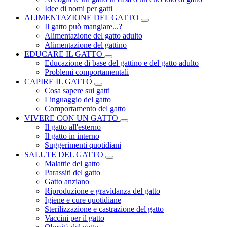
Idee di nomi per gatti
ALIMENTAZIONE DEL GATTO
Il gatto può mangiare...?
Alimentazione del gatto adulto
Alimentazione del gattino
EDUCARE IL GATTO
Educazione di base del gattino e del gatto adulto
Problemi comportamentali
CAPIRE IL GATTO
Cosa sapere sui gatti
Linguaggio del gatto
Comportamento del gatto
VIVERE CON UN GATTO
Il gatto all'esterno
Il gatto in interno
Suggerimenti quotidiani
SALUTE DEL GATTO
Malattie del gatto
Parassiti del gatto
Gatto anziano
Riproduzione e gravidanza del gatto
Igiene e cure quotidiane
Sterilizzazione e castrazione del gatto
Vaccini per il gatto