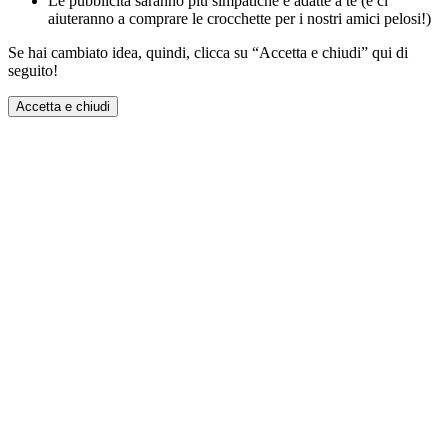
Le pubblicità saranno più simpatiche e adatte a te (e ci
aiuteranno a comprare le crocchette per i nostri amici pelosi!)
Se hai cambiato idea, quindi, clicca su “Accetta e chiudi” qui di
seguito!
Accetta e chiudi