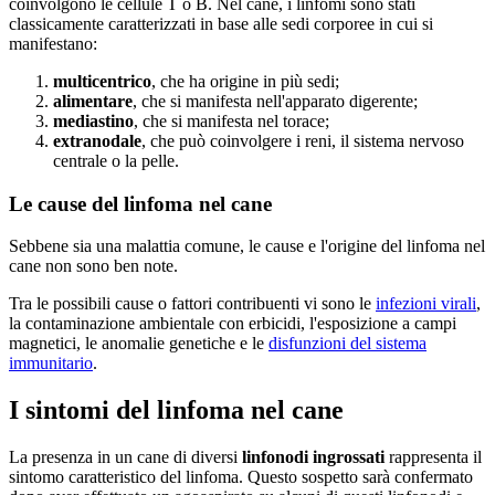
coinvolgono le cellule T o B. Nel cane, i linfomi sono stati
classicamente caratterizzati in base alle sedi corporee in cui si
manifestano:
multicentrico
, che ha origine in più sedi;
alimentare
, che si manifesta nell'apparato digerente;
mediastino
, che si manifesta nel torace;
extranodale
, che può coinvolgere i reni, il sistema nervoso
centrale o la pelle.
Le cause del linfoma nel cane
Sebbene sia una malattia comune, le cause e l'origine del linfoma nel
cane non sono ben note.
Tra le possibili cause o fattori contribuenti vi sono le
infezioni virali
,
la contaminazione ambientale con erbicidi, l'esposizione a campi
magnetici, le anomalie genetiche e le
disfunzioni del sistema
immunitario
.
I sintomi del linfoma nel cane
La presenza in un cane di diversi
linfonodi ingrossati
rappresenta il
sintomo caratteristico del linfoma. Questo sospetto sarà confermato