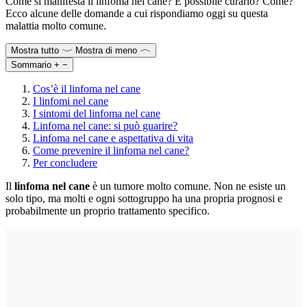
Come si manifesta il linfoma nel cane? È possibile curarlo? Come?
Ecco alcune delle domande a cui rispondiamo oggi su questa
malattia molto comune.
Mostra tutto
Mostra di meno
Sommario
+
−
Cos’è il linfoma nel cane
I linfomi nel cane
I sintomi del linfoma nel cane
Linfoma nel cane: si può guarire?
Linfoma nel cane e aspettativa di vita
Come prevenire il linfoma nel cane?
Per concludere
Il
linfoma nel cane
è un tumore molto comune. Non ne esiste un
solo tipo, ma molti e ogni sottogruppo ha una propria prognosi e
probabilmente un proprio trattamento specifico.