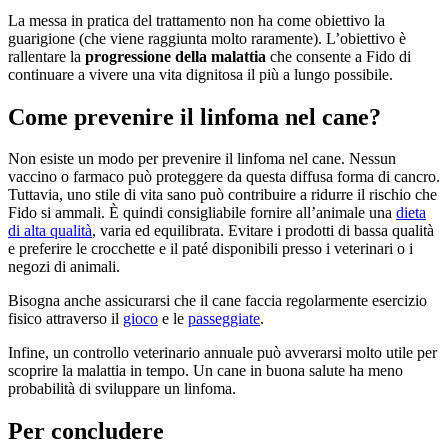
La messa in pratica del trattamento non ha come obiettivo la
guarigione (che viene raggiunta molto raramente). L’obiettivo è
rallentare la
progressione della malattia
che consente a Fido di
continuare a vivere una vita dignitosa il più a lungo possibile.
Come prevenire il linfoma nel cane?
Non esiste un modo per prevenire il linfoma nel cane. Nessun
vaccino o farmaco può proteggere da questa diffusa forma di cancro.
Tuttavia, uno stile di vita sano può contribuire a ridurre il rischio che
Fido si ammali. È quindi consigliabile fornire all’animale una
dieta
di alta qualità
, varia ed equilibrata. Evitare i prodotti di bassa qualità
e preferire le crocchette e il paté disponibili presso i veterinari o i
negozi di animali.
Bisogna anche assicurarsi che il cane faccia regolarmente esercizio
fisico attraverso il
gioco
e le
passeggiate
.
Infine, un controllo veterinario annuale può avverarsi molto utile per
scoprire la malattia in tempo. Un cane in buona salute ha meno
probabilità di sviluppare un linfoma.
Per concludere