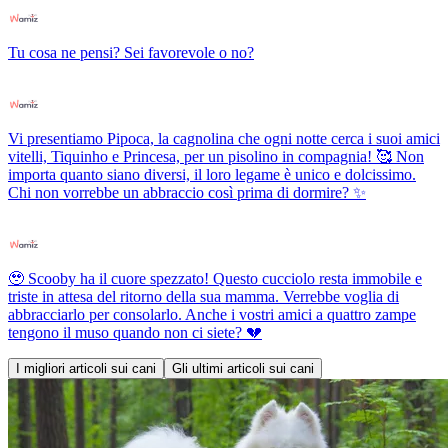
Tu cosa ne pensi? Sei favorevole o no?
Vi presentiamo Pipoca, la cagnolina che ogni notte cerca i suoi amici
vitelli, Tiquinho e Princesa, per un pisolino in compagnia! 🥰 Non
importa quanto siano diversi, il loro legame è unico e dolcissimo.
Chi non vorrebbe un abbraccio così prima di dormire? ✨
🥹 Scooby ha il cuore spezzato! Questo cucciolo resta immobile e
triste in attesa del ritorno della sua mamma. Verrebbe voglia di
abbracciarlo per consolarlo. Anche i vostri amici a quattro zampe
tengono il muso quando non ci siete? 💔
I migliori articoli sui cani
Gli ultimi articoli sui cani