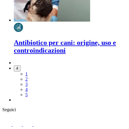
Antibiotico per cani: origine, uso e
controindicazioni
4
1
2
3
4
5
Seguici