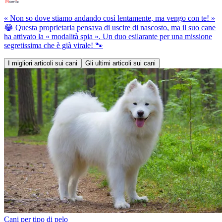
« Non so dove stiamo andando così lentamente, ma vengo con te! »
😂 Questa proprietaria pensava di uscire di nascosto, ma il suo cane
ha attivato la « modalità spia ». Un duo esilarante per una missione
segretissima che è già virale! 🐾
I migliori articoli sui cani
Gli ultimi articoli sui cani
Cani per tipo di pelo