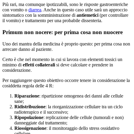
Più rari, ma comunque ipotizzabili, sono le risposte gastroenteriche
con vomito o
diarrea
. Anche in questo caso utile sarà un approccio
sintomatico con la somministrazione di
antiemetici
(per controllare
il vomito) e trattamento per una probabile dissenteria.
Primum non nocere: per prima cosa non nuocere
Uno dei mantra della medicina è proprio questo: per prima cosa non
arrecare danno al paziente.
Certo è che nel momento in cui si lavora con elementi tossici un
minimo di
effetti collaterali
si deve calcolare e prendere in
considerazione.
Per raggiungere questo obiettivo occorre tenere in considerazione la
cosiddetta regola delle 4 R:
Riparazione
: ripartizione omogenea dei danni alle cellule
sane;
Ridistribuzione
: la riorganizzazione cellulare tra un ciclo
radioterapico e il successivo;
Ripopolazione
: replicazione delle cellule (tumorali e non)
danneggiate dal trattamento;
Riossigenazione
: il monitoraggio dello stress ossidativo
cellulare.