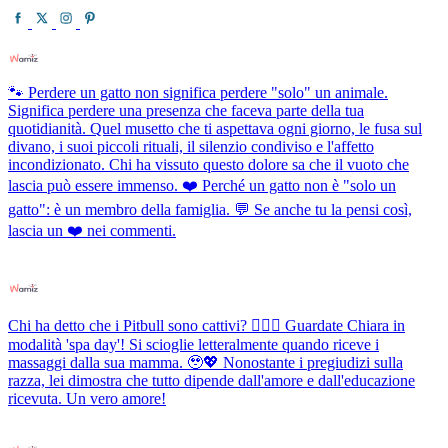
🐾 Perdere un gatto non significa perdere "solo" un animale.
Significa perdere una presenza che faceva parte della tua
quotidianità. Quel musetto che ti aspettava ogni giorno, le fusa sul
divano, i suoi piccoli rituali, il silenzio condiviso e l'affetto
incondizionato. Chi ha vissuto questo dolore sa che il vuoto che
lascia può essere immenso. ❤️ Perché un gatto non è "solo un
gatto": è un membro della famiglia. 💬 Se anche tu la pensi così,
lascia un ❤️ nei commenti.
Chi ha detto che i Pitbull sono cattivi? 💆‍♀️✨ Guardate Chiara in
modalità 'spa day'! Si scioglie letteralmente quando riceve i
massaggi dalla sua mamma. 🥹💖 Nonostante i pregiudizi sulla
razza, lei dimostra che tutto dipende dall'amore e dall'educazione
ricevuta. Un vero amore!