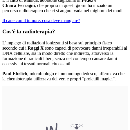
È il caso di Matilda, adorabile cagnolina di
Fedez
e
Chiara Ferragni
, che proprio in questi giorni ha iniziato un
percorso radioterapico che ci si augura vada nel migliore dei modi.
Il cane con il tumore: cosa deve mangiare?
Cos’è la radioterapia?
L’impiego di radiazioni ionizzanti si basa sul principio fisico
secondo cui i
Raggi X
sono capaci di provocare danni irreparabili al
DNA cellulare, sia in modo diretto che indiretto, attraverso la
formazione di radicali liberi, senza nel contempo causare danni
eccessivi ai tessuti normali circostanti.
Paul Ehrlich
, microbiologo e immunologo tedesco, affermava che
la chemioterapia utilizzava dei veri e propri “proiettili magici”.