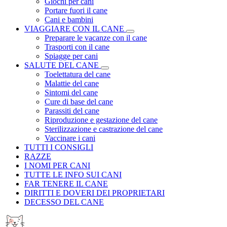
Giochi per cani
Portare fuori il cane
Cani e bambini
VIAGGIARE CON IL CANE
Preparare le vacanze con il cane
Trasporti con il cane
Spiagge per cani
SALUTE DEL CANE
Toelettatura del cane
Malattie del cane
Sintomi del cane
Cure di base del cane
Parassiti del cane
Riproduzione e gestazione del cane
Sterilizzazione e castrazione del cane
Vaccinare i cani
TUTTI I CONSIGLI
RAZZE
I NOMI PER CANI
TUTTE LE INFO SUI CANI
FAR TENERE IL CANE
DIRITTI E DOVERI DEI PROPRIETARI
DECESSO DEL CANE