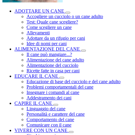
ADOTTARE UN CANE
Accogliere un cucciolo o un cane adulto
Test: Quale cane scegliere?
Come scegliere un cane
Allevamenti
Adottare da un rifugio per cani
Idee di nomi per cani
ALIMENTAZIONE DEL CANE
Il cane può mangiare...?
Alimentazione del cane adulto
Alimentazione del cucciolo
Ricette fatte in casa per cani
EDUCARE IL CANE
Educazione di base del cucciolo e del cane adulto
Problemi comportamentali del cane
Insegnare i comandi al cane
Addestramento dei cani
CAPIRE IL CANE
Linguaggio del cane
Personalità e carattere del cane
Comportamento del cane
Comunicare con il cane
VIVERE CON UN CANE