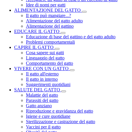
Idee di nomi per gatti
ALIMENTAZIONE DEL GATTO
Il gatto può mangiare...?
Alimentazione del gatto adulto
Alimentazione del gattino
EDUCARE IL GATTO
Educazione di base del gattino e del gatto adulto
Problemi comportamentali
CAPIRE IL GATTO
Cosa sapere sui gatti
Linguaggio del gatto
Comportamento del gatto
VIVERE CON UN GATTO
Il gatto all'esterno
Il gatto in interno
Suggerimenti quotidiani
SALUTE DEL GATTO
Malattie del gatto
Parassiti del gatto
Gatto anziano
Riproduzione e gravidanza del gatto
Igiene e cure quotidiane
Sterilizzazione e castrazione del gatto
Vaccini per il gatto