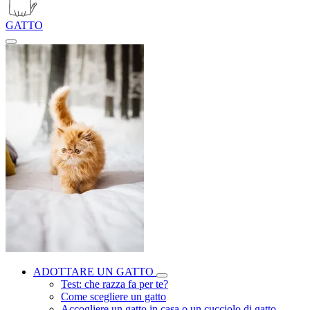
GATTO
ADOTTARE UN GATTO
Test: che razza fa per te?
Come scegliere un gatto
Accogliere un gatto in casa o un cucciolo di gatto