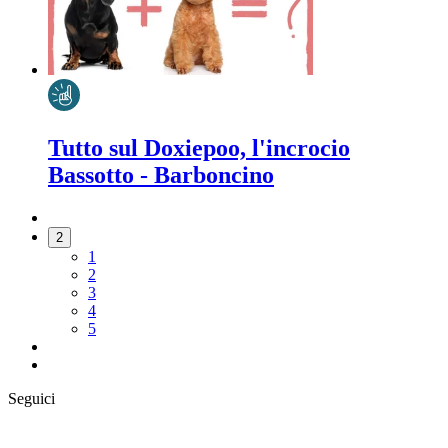
Tutto sul Doxiepoo, l'incrocio
Bassotto - Barboncino
2
1
2
3
4
5
Seguici