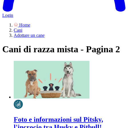
Login
Home
Cani
Adottare un cane
Cani di razza mista - Pagina 2
Foto e informazioni sul Pitsky,
l'incrocio tra Husky e Pitbull!