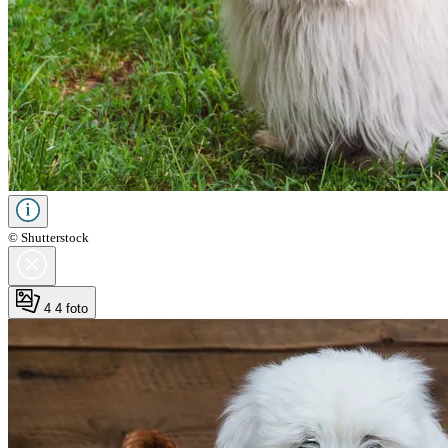
© Shutterstock
4
4 foto