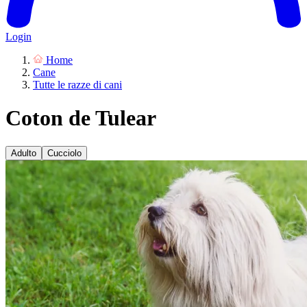
Login
Home
Cane
Tutte le razze di cani
Coton de Tulear
Adulto
Cucciolo