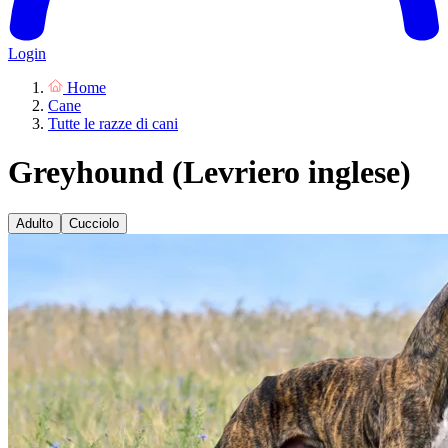
Login
Home
Cane
Tutte le razze di cani
Greyhound (Levriero inglese)
Adulto
Cucciolo