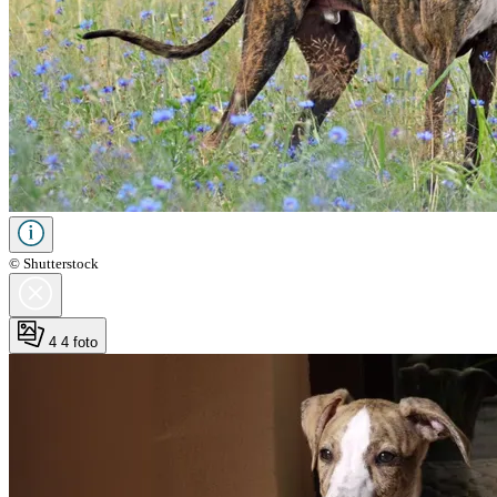
© Shutterstock
4
4 foto