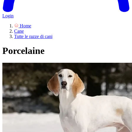
Login
Home
Cane
Tutte le razze di cani
Porcelaine