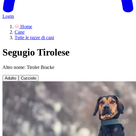
Login
Home
Cane
Tutte le razze di cani
Segugio Tirolese
Altro nome: Tiroler Bracke
Adulto
Cucciolo