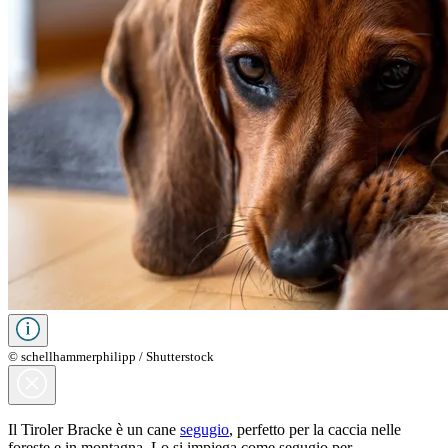
© schellhammerphilipp / Shutterstock
Il Tiroler Bracke è un cane
segugio
, perfetto per la caccia nelle
foreste e in montagna. Lo si impiega come segugio per