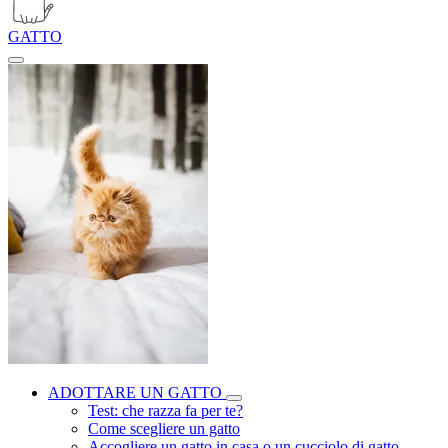
GATTO
ADOTTARE UN GATTO
Test: che razza fa per te?
Come scegliere un gatto
Accogliere un gatto in casa o un cucciolo di gatto