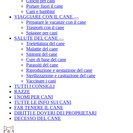
Giochi per cani
Portare fuori il cane
Cani e bambini
VIAGGIARE CON IL CANE
Preparare le vacanze con il cane
Trasporti con il cane
Spiagge per cani
SALUTE DEL CANE
Toelettatura del cane
Malattie del cane
Sintomi del cane
Cure di base del cane
Parassiti del cane
Riproduzione e gestazione del cane
Sterilizzazione e castrazione del cane
Vaccinare i cani
TUTTI I CONSIGLI
RAZZE
I NOMI PER CANI
TUTTE LE INFO SUI CANI
FAR TENERE IL CANE
DIRITTI E DOVERI DEI PROPRIETARI
DECESSO DEL CANE