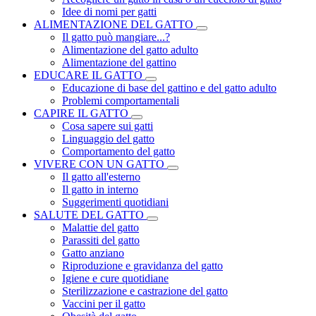
Idee di nomi per gatti
ALIMENTAZIONE DEL GATTO
Il gatto può mangiare...?
Alimentazione del gatto adulto
Alimentazione del gattino
EDUCARE IL GATTO
Educazione di base del gattino e del gatto adulto
Problemi comportamentali
CAPIRE IL GATTO
Cosa sapere sui gatti
Linguaggio del gatto
Comportamento del gatto
VIVERE CON UN GATTO
Il gatto all'esterno
Il gatto in interno
Suggerimenti quotidiani
SALUTE DEL GATTO
Malattie del gatto
Parassiti del gatto
Gatto anziano
Riproduzione e gravidanza del gatto
Igiene e cure quotidiane
Sterilizzazione e castrazione del gatto
Vaccini per il gatto