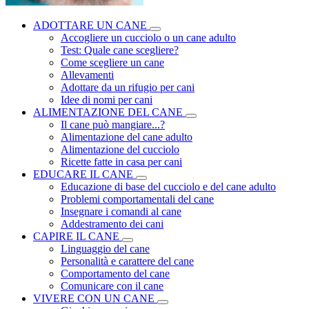
ADOTTARE UN CANE
Accogliere un cucciolo o un cane adulto
Test: Quale cane scegliere?
Come scegliere un cane
Allevamenti
Adottare da un rifugio per cani
Idee di nomi per cani
ALIMENTAZIONE DEL CANE
Il cane può mangiare...?
Alimentazione del cane adulto
Alimentazione del cucciolo
Ricette fatte in casa per cani
EDUCARE IL CANE
Educazione di base del cucciolo e del cane adulto
Problemi comportamentali del cane
Insegnare i comandi al cane
Addestramento dei cani
CAPIRE IL CANE
Linguaggio del cane
Personalità e carattere del cane
Comportamento del cane
Comunicare con il cane
VIVERE CON UN CANE