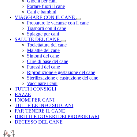
Giochi per cani
Portare fuori il cane
Cani e bambini
VIAGGIARE CON IL CANE
Preparare le vacanze con il cane
Trasporti con il cane
Spiagge per cani
SALUTE DEL CANE
Toelettatura del cane
Malattie del cane
Sintomi del cane
Cure di base del cane
Parassiti del cane
Riproduzione e gestazione del cane
Sterilizzazione e castrazione del cane
Vaccinare i cani
TUTTI I CONSIGLI
RAZZE
I NOMI PER CANI
TUTTE LE INFO SUI CANI
FAR TENERE IL CANE
DIRITTI E DOVERI DEI PROPRIETARI
DECESSO DEL CANE