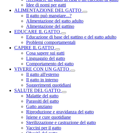
Idee di nomi per gatti
ALIMENTAZIONE DEL GATTO
Il gatto può mangiare...?
Alimentazione del gatto adulto
Alimentazione del gattino
EDUCARE IL GATTO
Educazione di base del gattino e del gatto adulto
Problemi comportamentali
CAPIRE IL GATTO
Cosa sapere sui gatti
Linguaggio del gatto
Comportamento del gatto
VIVERE CON UN GATTO
Il gatto all'esterno
Il gatto in interno
Suggerimenti quotidiani
SALUTE DEL GATTO
Malattie del gatto
Parassiti del gatto
Gatto anziano
Riproduzione e gravidanza del gatto
Igiene e cure quotidiane
Sterilizzazione e castrazione del gatto
Vaccini per il gatto