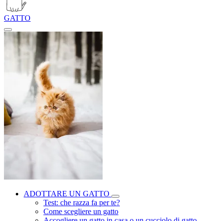
GATTO
ADOTTARE UN GATTO
Test: che razza fa per te?
Come scegliere un gatto
Accogliere un gatto in casa o un cucciolo di gatto