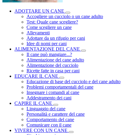
ADOTTARE UN CANE
Accogliere un cucciolo o un cane adulto
Test: Quale cane scegliere?
Come scegliere un cane
Allevamenti
Adottare da un rifugio per cani
Idee di nomi per cani
ALIMENTAZIONE DEL CANE
Il cane può mangiare...?
Alimentazione del cane adulto
Alimentazione del cucciolo
Ricette fatte in casa per cani
EDUCARE IL CANE
Educazione di base del cucciolo e del cane adulto
Problemi comportamentali del cane
Insegnare i comandi al cane
Addestramento dei cani
CAPIRE IL CANE
Linguaggio del cane
Personalità e carattere del cane
Comportamento del cane
Comunicare con il cane
VIVERE CON UN CANE