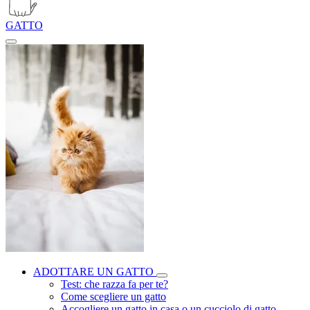
GATTO
ADOTTARE UN GATTO
Test: che razza fa per te?
Come scegliere un gatto
Accogliere un gatto in casa o un cucciolo di gatto