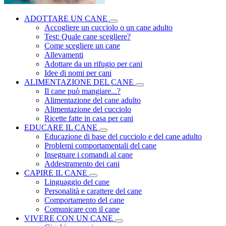
ADOTTARE UN CANE
Accogliere un cucciolo o un cane adulto
Test: Quale cane scegliere?
Come scegliere un cane
Allevamenti
Adottare da un rifugio per cani
Idee di nomi per cani
ALIMENTAZIONE DEL CANE
Il cane può mangiare...?
Alimentazione del cane adulto
Alimentazione del cucciolo
Ricette fatte in casa per cani
EDUCARE IL CANE
Educazione di base del cucciolo e del cane adulto
Problemi comportamentali del cane
Insegnare i comandi al cane
Addestramento dei cani
CAPIRE IL CANE
Linguaggio del cane
Personalità e carattere del cane
Comportamento del cane
Comunicare con il cane
VIVERE CON UN CANE