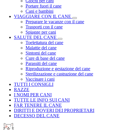
Giochi per cani
Portare fuori il cane
Cani e bambini
VIAGGIARE CON IL CANE
Preparare le vacanze con il cane
Trasporti con il cane
Spiagge per cani
SALUTE DEL CANE
Toelettatura del cane
Malattie del cane
Sintomi del cane
Cure di base del cane
Parassiti del cane
Riproduzione e gestazione del cane
Sterilizzazione e castrazione del cane
Vaccinare i cani
TUTTI I CONSIGLI
RAZZE
I NOMI PER CANI
TUTTE LE INFO SUI CANI
FAR TENERE IL CANE
DIRITTI E DOVERI DEI PROPRIETARI
DECESSO DEL CANE