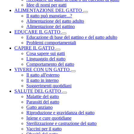
Idee di nomi per gatti
ALIMENTAZIONE DEL GATTO
Il gatto può mangiare...?
Alimentazione del gatto adulto
Alimentazione del gattino
EDUCARE IL GATTO
Educazione di base del gattino e del gatto adulto
Problemi comportamentali
CAPIRE IL GATTO
Cosa sapere sui gatti
Linguaggio del gatto
Comportamento del gatto
VIVERE CON UN GATTO
Il gatto all'esterno
Il gatto in interno
Suggerimenti quotidiani
SALUTE DEL GATTO
Malattie del gatto
Parassiti del gatto
Gatto anziano
Riproduzione e gravidanza del gatto
Igiene e cure quotidiane
Sterilizzazione e castrazione del gatto
Vaccini per il gatto