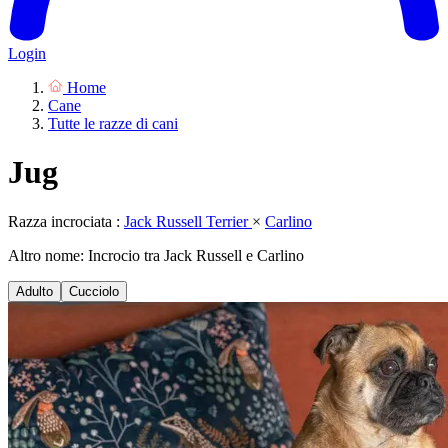
Login
Home
Cane
Tutte le razze di cani
Jug
Razza incrociata :
Jack Russell Terrier
×
Carlino
Altro nome: Incrocio tra Jack Russell e Carlino
Adulto
Cucciolo