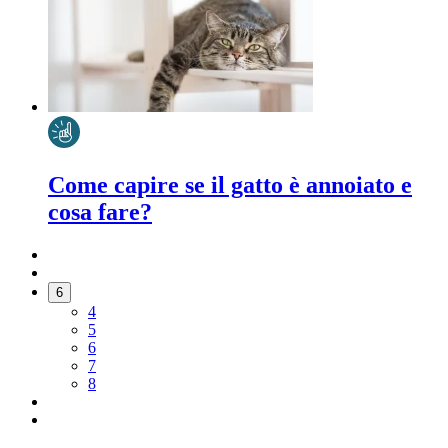
Come capire se il gatto è annoiato e
cosa fare?
6
4
5
6
7
8