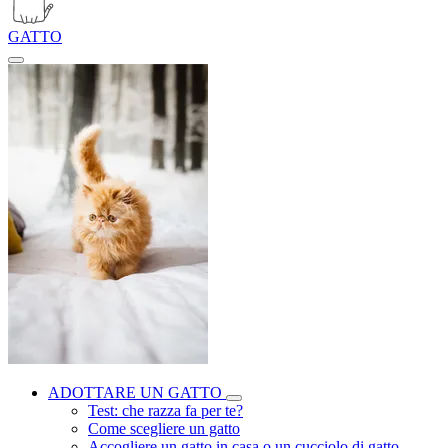
GATTO
ADOTTARE UN GATTO
Test: che razza fa per te?
Come scegliere un gatto
Accogliere un gatto in casa o un cucciolo di gatto