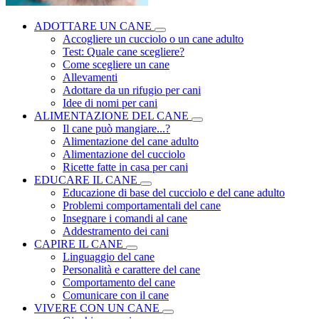
ADOTTARE UN CANE
Accogliere un cucciolo o un cane adulto
Test: Quale cane scegliere?
Come scegliere un cane
Allevamenti
Adottare da un rifugio per cani
Idee di nomi per cani
ALIMENTAZIONE DEL CANE
Il cane può mangiare...?
Alimentazione del cane adulto
Alimentazione del cucciolo
Ricette fatte in casa per cani
EDUCARE IL CANE
Educazione di base del cucciolo e del cane adulto
Problemi comportamentali del cane
Insegnare i comandi al cane
Addestramento dei cani
CAPIRE IL CANE
Linguaggio del cane
Personalità e carattere del cane
Comportamento del cane
Comunicare con il cane
VIVERE CON UN CANE