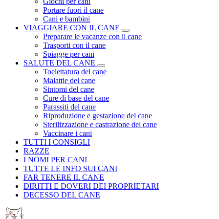
Giochi per cani
Portare fuori il cane
Cani e bambini
VIAGGIARE CON IL CANE
Preparare le vacanze con il cane
Trasporti con il cane
Spiagge per cani
SALUTE DEL CANE
Toelettatura del cane
Malattie del cane
Sintomi del cane
Cure di base del cane
Parassiti del cane
Riproduzione e gestazione del cane
Sterilizzazione e castrazione del cane
Vaccinare i cani
TUTTI I CONSIGLI
RAZZE
I NOMI PER CANI
TUTTE LE INFO SUI CANI
FAR TENERE IL CANE
DIRITTI E DOVERI DEI PROPRIETARI
DECESSO DEL CANE