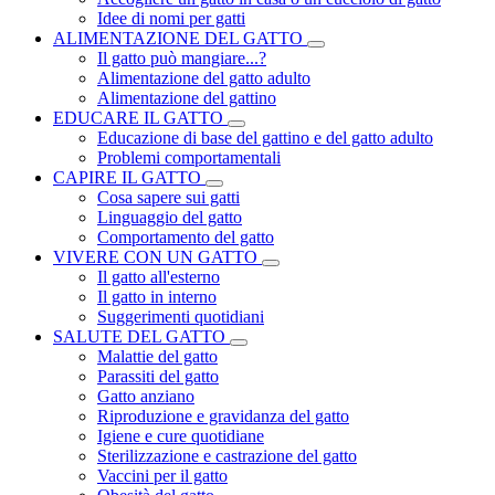
Idee di nomi per gatti
ALIMENTAZIONE DEL GATTO
Il gatto può mangiare...?
Alimentazione del gatto adulto
Alimentazione del gattino
EDUCARE IL GATTO
Educazione di base del gattino e del gatto adulto
Problemi comportamentali
CAPIRE IL GATTO
Cosa sapere sui gatti
Linguaggio del gatto
Comportamento del gatto
VIVERE CON UN GATTO
Il gatto all'esterno
Il gatto in interno
Suggerimenti quotidiani
SALUTE DEL GATTO
Malattie del gatto
Parassiti del gatto
Gatto anziano
Riproduzione e gravidanza del gatto
Igiene e cure quotidiane
Sterilizzazione e castrazione del gatto
Vaccini per il gatto