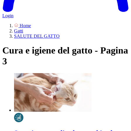
Login
Home
Gatti
SALUTE DEL GATTO
Cura e igiene del gatto - Pagina
3