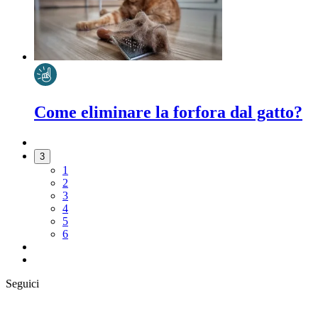
Come eliminare la forfora dal gatto?
3
1
2
3
4
5
6
Seguici