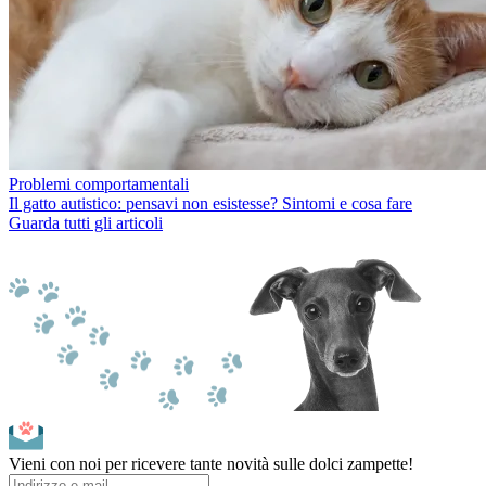
Problemi comportamentali
Il gatto autistico: pensavi non esistesse? Sintomi e cosa fare
Guarda tutti gli articoli
Vieni con noi per ricevere tante novità sulle dolci zampette!