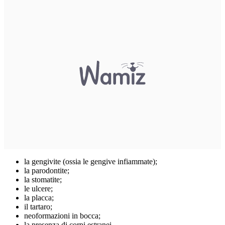
la gengivite (ossia le gengive infiammate);
la parodontite;
la stomatite;
le ulcere;
la placca;
il tartaro;
neoformazioni in bocca;
la presenza di corpi estranei.