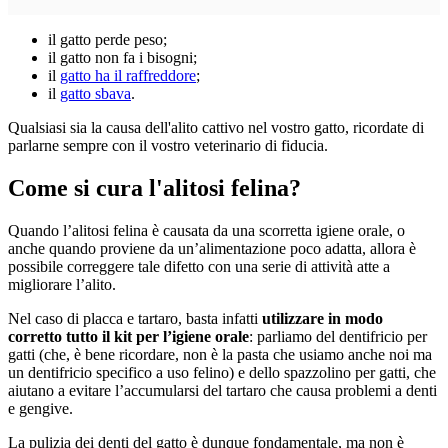
il gatto perde peso;
il gatto non fa i bisogni;
il
gatto ha il raffreddore
;
il
gatto sbava
.
Qualsiasi sia la causa dell'alito cattivo nel vostro gatto, ricordate di
parlarne sempre con il vostro veterinario di fiducia.
Come si cura l'alitosi felina?
Quando l’alitosi felina è causata da una scorretta igiene orale, o
anche quando proviene da un’alimentazione poco adatta, allora è
possibile correggere tale difetto con una serie di attività atte a
migliorare l’alito.
Nel caso di placca e tartaro, basta infatti
utilizzare in modo
corretto tutto il kit per l’igiene orale
: parliamo del dentifricio per
gatti (che, è bene ricordare, non è la pasta che usiamo anche noi ma
un dentifricio specifico a uso felino) e dello spazzolino per gatti, che
aiutano a evitare l’accumularsi del tartaro che causa problemi a denti
e gengive.
La pulizia dei denti del gatto è dunque fondamentale, ma non è