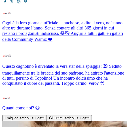
Oggi è la loro giornata ufficiale… anche se, a dire il vero, ne hanno
altre tre durante l’anno. Senza contare gli altri 365 giorni in cui
restano i protagonisti indiscussi. 😅🐱 Auguri a tutti i gatti e i gattari
della Community Wamiz ❤️
Questo cagnolino è diventato la vera star della spiaggia! 🏖️ Seduto
tranquillamente tra le braccia del suo padrone, ha attirato l'attenzione
di tutti, persino di Topolino! Un incontro dolcissimo che ha
conquistato il cuore dei passanti. Troppo carino, vero? 🥹
Quanti come noi? 😅
I migliori articoli sui gatti
Gli ultimi articoli sui gatti