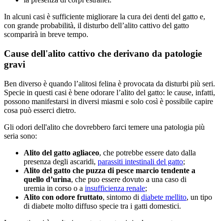
In alcuni casi è sufficiente migliorare la cura dei denti del gatto e,
con grande probabilità, il disturbo dell’alito cattivo del gatto
scomparirà in breve tempo.
Cause dell'alito cattivo che derivano da patologie
gravi
Ben diverso è quando l’alitosi felina è provocata da disturbi più seri.
Specie in questi casi è bene odorare l’alito del gatto: le cause, infatti,
possono manifestarsi in diversi miasmi e solo così è possibile capire
cosa può esserci dietro.
Gli odori dell'alito che dovrebbero farci temere una patologia più
seria sono:
Alito del gatto agliaceo
, che potrebbe essere dato dalla
presenza degli ascaridi,
parassiti intestinali del gatto
;
Alito del gatto che puzza di pesce marcio tendente a
quello d’urina
, che puo essere dovuto a una caso di
uremia in corso o a
insufficienza renale
;
Alito con odore fruttato
, sintomo di
diabete mellito
, un tipo
di diabete molto diffuso specie tra i gatti domestici.