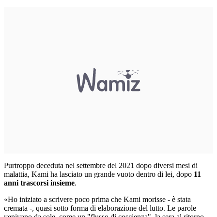
Purtroppo deceduta nel settembre del 2021 dopo diversi mesi di
malattia, Kami ha lasciato un grande vuoto dentro di lei, dopo
11
anni trascorsi insieme
.
«Ho iniziato a scrivere poco prima che Kami morisse - è stata
cremata -, quasi sotto forma di elaborazione del lutto. Le parole
venivano da sole, come un "flusso di coscienza", la sera al ritorno