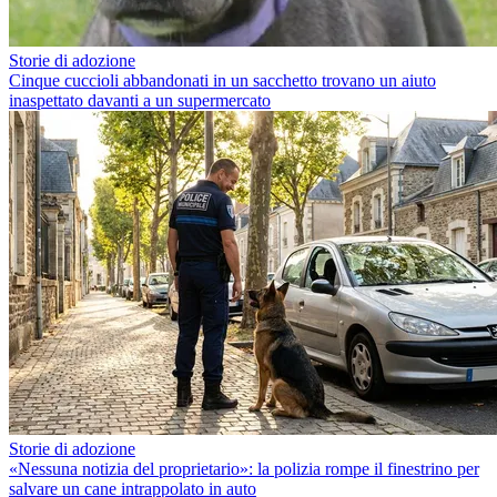
Storie di adozione
Cinque cuccioli abbandonati in un sacchetto trovano un aiuto
inaspettato davanti a un supermercato
Storie di adozione
«Nessuna notizia del proprietario»: la polizia rompe il finestrino per
salvare un cane intrappolato in auto