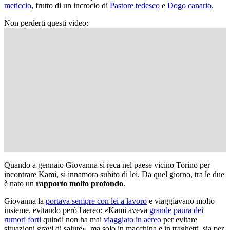
meticcio
, frutto di un incrocio di
Pastore tedesco
e
Dogo canario
.
Non perderti questi video:
Quando a gennaio Giovanna si reca nel paese vicino Torino per
incontrare Kami, si innamora subito di lei. Da quel giorno, tra le due
è nato un
rapporto molto profondo
.
Giovanna la
portava sempre con lei a lavoro
e viaggiavano molto
insieme, evitando però l'aereo: «Kami aveva
grande paura dei
rumori forti
quindi non ha mai
viaggiato in aereo
per evitare
situazioni gravi di salute», ma solo in macchina e in traghetti, sia per