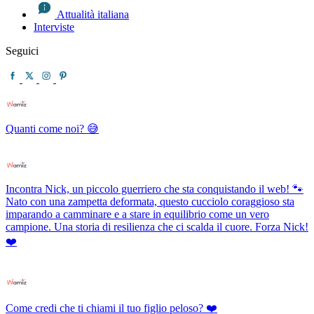
Attualità italiana
Interviste
Seguici
Quanti come noi? 😅
Incontra Nick, un piccolo guerriero che sta conquistando il web! 🐾
Nato con una zampetta deformata, questo cucciolo coraggioso sta
imparando a camminare e a stare in equilibrio come un vero
campione. Una storia di resilienza che ci scalda il cuore. Forza Nick!
❤️
Come credi che ti chiami il tuo figlio peloso? ❤️