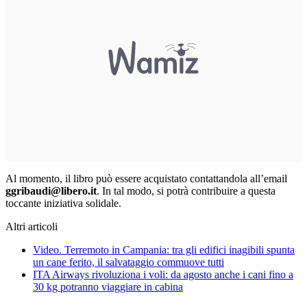
Al momento, il libro può essere acquistato contattandola all’email
ggribaudi@libero.it
. In tal modo, si potrà contribuire a questa
toccante iniziativa solidale.
Altri articoli
Video. Terremoto in Campania: tra gli edifici inagibili spunta
un cane ferito, il salvataggio commuove tutti
ITA Airways rivoluziona i voli: da agosto anche i cani fino a
30 kg potranno viaggiare in cabina