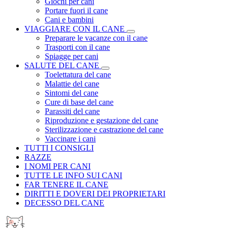
Giochi per cani
Portare fuori il cane
Cani e bambini
VIAGGIARE CON IL CANE
Preparare le vacanze con il cane
Trasporti con il cane
Spiagge per cani
SALUTE DEL CANE
Toelettatura del cane
Malattie del cane
Sintomi del cane
Cure di base del cane
Parassiti del cane
Riproduzione e gestazione del cane
Sterilizzazione e castrazione del cane
Vaccinare i cani
TUTTI I CONSIGLI
RAZZE
I NOMI PER CANI
TUTTE LE INFO SUI CANI
FAR TENERE IL CANE
DIRITTI E DOVERI DEI PROPRIETARI
DECESSO DEL CANE