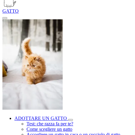
GATTO
ADOTTARE UN GATTO
Test: che razza fa per te?
Come scegliere un gatto
Accogliere un gatto in casa o un cucciolo di gatto