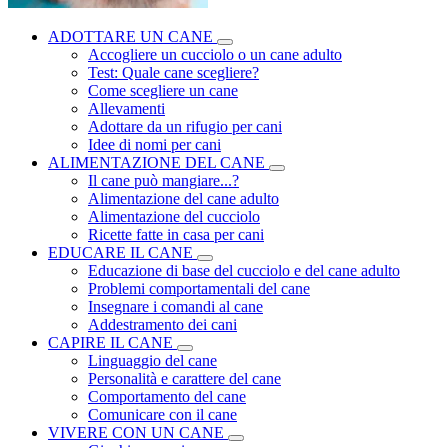
ADOTTARE UN CANE
Accogliere un cucciolo o un cane adulto
Test: Quale cane scegliere?
Come scegliere un cane
Allevamenti
Adottare da un rifugio per cani
Idee di nomi per cani
ALIMENTAZIONE DEL CANE
Il cane può mangiare...?
Alimentazione del cane adulto
Alimentazione del cucciolo
Ricette fatte in casa per cani
EDUCARE IL CANE
Educazione di base del cucciolo e del cane adulto
Problemi comportamentali del cane
Insegnare i comandi al cane
Addestramento dei cani
CAPIRE IL CANE
Linguaggio del cane
Personalità e carattere del cane
Comportamento del cane
Comunicare con il cane
VIVERE CON UN CANE