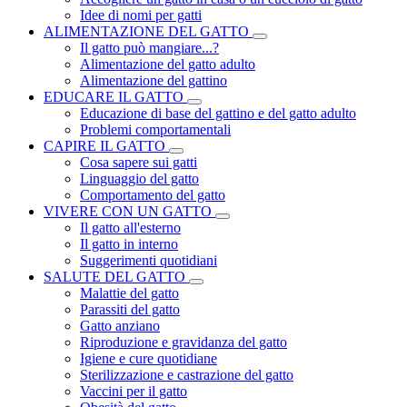
Idee di nomi per gatti
ALIMENTAZIONE DEL GATTO
Il gatto può mangiare...?
Alimentazione del gatto adulto
Alimentazione del gattino
EDUCARE IL GATTO
Educazione di base del gattino e del gatto adulto
Problemi comportamentali
CAPIRE IL GATTO
Cosa sapere sui gatti
Linguaggio del gatto
Comportamento del gatto
VIVERE CON UN GATTO
Il gatto all'esterno
Il gatto in interno
Suggerimenti quotidiani
SALUTE DEL GATTO
Malattie del gatto
Parassiti del gatto
Gatto anziano
Riproduzione e gravidanza del gatto
Igiene e cure quotidiane
Sterilizzazione e castrazione del gatto
Vaccini per il gatto