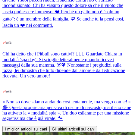
incondizionato. Chi ha vissuto questo dolore sa che il vuoto che
lascia può essere immenso. ❤️ Perché un gatto non è "solo un
gatto": è un membro della famiglia. 💬 Se anche tu la pensi così,
lascia un ❤️ nei commenti.
Chi ha detto che i Pitbull sono cattivi? 💆‍♀️✨ Guardate Chiara in
modalità 'spa day'! Si scioglie letteralmente quando riceve i
massaggi dalla sua mamma. 🥹💖 Nonostante i pregiudizi sulla
razza, lei dimostra che tutto dipende dall'amore e dall'educazione
ricevuta. Un vero amore!
« Non so dove stiamo andando così lentamente, ma vengo con te! »
😂 Questa proprietaria pensava di uscire di nascosto, ma il suo cane
ha attivato la « modalità spia ». Un duo esilarante per una missione
segretissima che è già virale! 🐾
I migliori articoli sui cani
Gli ultimi articoli sui cani