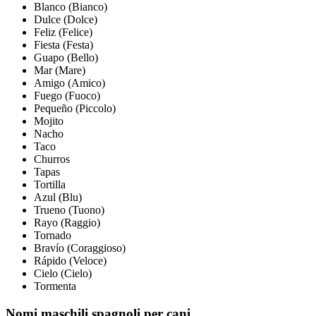
Blanco (Bianco)
Dulce (Dolce)
Feliz (Felice)
Fiesta (Festa)
Guapo (Bello)
Mar (Mare)
Amigo (Amico)
Fuego (Fuoco)
Pequeño (Piccolo)
Mojito
Nacho
Taco
Churros
Tapas
Tortilla
Azul (Blu)
Trueno (Tuono)
Rayo (Raggio)
Tornado
Bravío (Coraggioso)
Rápido (Veloce)
Cielo (Cielo)
Tormenta
Nomi maschili spagnoli per cani