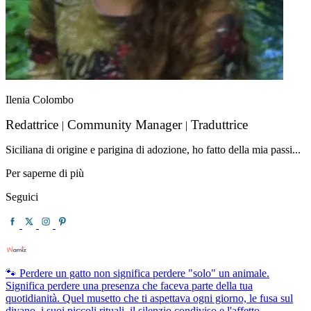
Ilenia Colombo
Redattrice
Community Manager
Traduttrice
|
|
Siciliana di origine e parigina di adozione, ho fatto della mia passi...
Per saperne di più
Seguici
🐾 Perdere un gatto non significa perdere "solo" un animale.
Significa perdere una presenza che faceva parte della tua
quotidianità. Quel musetto che ti aspettava ogni giorno, le fusa sul
divano, i suoi piccoli rituali, il silenzio condiviso e l'affetto