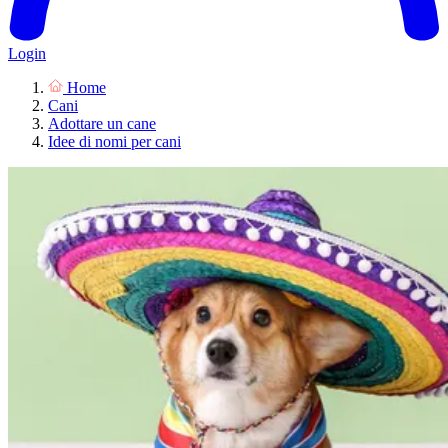
Login
Home
Cani
Adottare un cane
Idee di nomi per cani